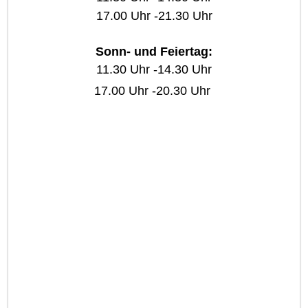
17.00 Uhr -21.30 Uhr
Sonn- und Feiertag:
11.30 Uhr -14.30 Uhr
17.00 Uhr -20.30 Uhr
Unsere Öffnungszeiten
11.30Uhr -
23.00Uhr
außer Mittwoch bis Freitag von
14.30 - 17.00 Uhr
geschlossen
Ruhetag: Montag Dienstag
Mittwoch-Samstag
(Warme Küche)
11.30 - 14.00
17.30 - 21.00