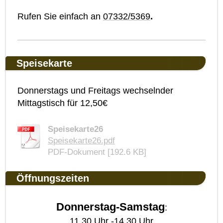
Rufen Sie einfach an
07332/5369
.
Speisekarte
Donnerstags und Freitags wechselnder
Mittagstisch für 12,50€
Speisekarte26
Speisekarte26.pdf
PDF-Dokument [192.6 KB]
Öffnungszeiten
Donnerstag-Samstag
:
11.30 Uhr -14.30 Uhr