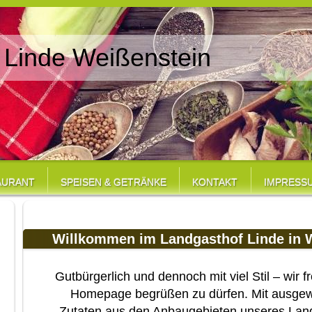
 Linde Weißenstein
AURANT
SPEISEN & GETRÄNKE
KONTAKT
IMPRESS
Willkommen im Landgasthof Linde in 
Gutbürgerlich und dennoch mit viel Stil – wir 
Homepage begrüßen zu dürfen. Mit ausgew
Zutaten aus den Anbaugebieten unseres Lan