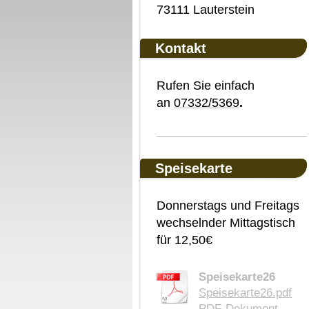
73111 Lauterstein
Kontakt
Rufen Sie einfach
an
07332/5369
.
Speisekarte
Donnerstags und Freitags
wechselnder Mittagstisch
für 12,50€
Speisekarte26
Speisekarte26.pdf
PDF-Dokument