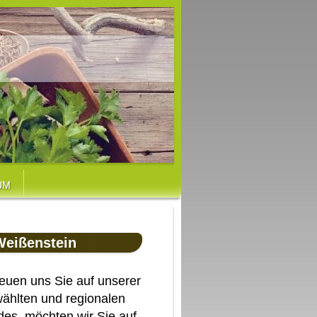
UM
Weißenstein
freuen uns Sie auf unserer
ählten und regionalen
des, möchten wir Sie
auf